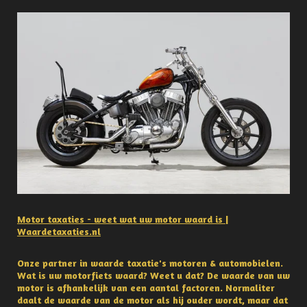
Motor taxaties - weet wat uw motor waard is |
Waardetaxaties.nl
Onze partner in waarde taxatie's motoren & automobielen.
Wat is uw motorfiets waard? Weet u dat? De waarde van uw
motor is afhankelijk van een aantal factoren. Normaliter
daalt de waarde van de motor als hij ouder wordt, maar dat