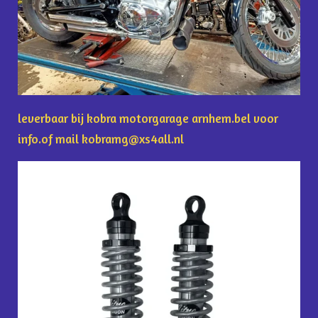
leverbaar bij kobra motorgarage arnhem.bel voor
info.of mail kobramg@xs4all.nl