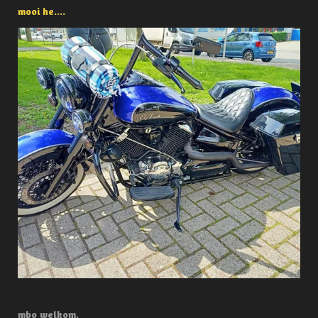
mooi he....
mbo welkom.